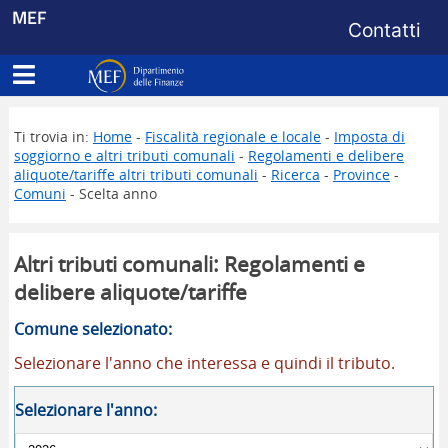
Menu di s
MEF
Contatti
Apri menu principale
Dipartimento delle Finanze
Ti trovia in:
Home
-
Fiscalità regionale e locale
-
Imposta di
soggiorno e altri tributi comunali
-
Regolamenti e delibere
aliquote/tariffe altri tributi comunali
-
Ricerca
-
Province
-
Comuni
- Scelta anno
Altri tributi comunali: Regolamenti e
delibere aliquote/tariffe
Comune selezionato:
Selezionare l'anno che interessa e quindi il tributo.
Selezionare l'anno: