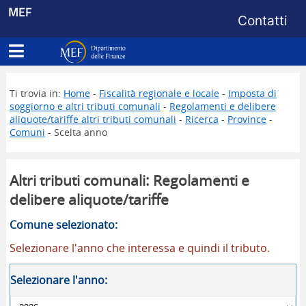
Menu di s
MEF
Contatti
Apri menu principale
Dipartimento delle Finanze
Ti trovia in:
Home
-
Fiscalità regionale e locale
-
Imposta di
soggiorno e altri tributi comunali
-
Regolamenti e delibere
aliquote/tariffe altri tributi comunali
-
Ricerca
-
Province
-
Comuni
- Scelta anno
Altri tributi comunali: Regolamenti e
delibere aliquote/tariffe
Comune selezionato:
Selezionare l'anno che interessa e quindi il tributo.
Selezionare l'anno: