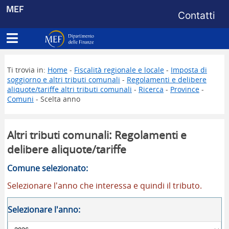
Menu di s
MEF
Contatti
Apri menu principale
Dipartimento delle Finanze
Ti trovia in:
Home
-
Fiscalità regionale e locale
-
Imposta di
soggiorno e altri tributi comunali
-
Regolamenti e delibere
aliquote/tariffe altri tributi comunali
-
Ricerca
-
Province
-
Comuni
- Scelta anno
Altri tributi comunali: Regolamenti e
delibere aliquote/tariffe
Comune selezionato:
Selezionare l'anno che interessa e quindi il tributo.
Selezionare l'anno: