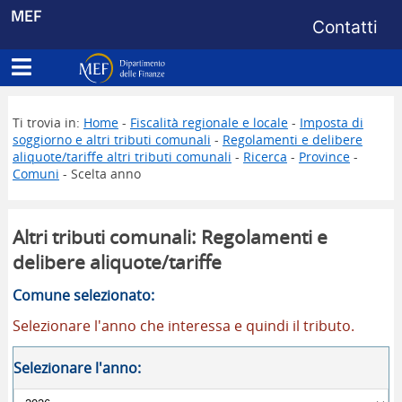
Menu di s
MEF
Contatti
Apri menu principale
Dipartimento delle Finanze
Ti trovia in:
Home
-
Fiscalità regionale e locale
-
Imposta di
soggiorno e altri tributi comunali
-
Regolamenti e delibere
aliquote/tariffe altri tributi comunali
-
Ricerca
-
Province
-
Comuni
- Scelta anno
Altri tributi comunali: Regolamenti e
delibere aliquote/tariffe
Comune selezionato:
Selezionare l'anno che interessa e quindi il tributo.
Selezionare l'anno: