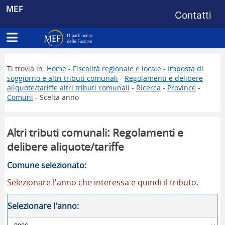
Menu di s
MEF
Contatti
Apri menu principale
Dipartimento delle Finanze
Ti trovia in:
Home
-
Fiscalità regionale e locale
-
Imposta di
soggiorno e altri tributi comunali
-
Regolamenti e delibere
aliquote/tariffe altri tributi comunali
-
Ricerca
-
Province
-
Comuni
- Scelta anno
Altri tributi comunali: Regolamenti e
delibere aliquote/tariffe
Comune selezionato:
Selezionare l'anno che interessa e quindi il tributo.
Selezionare l'anno: