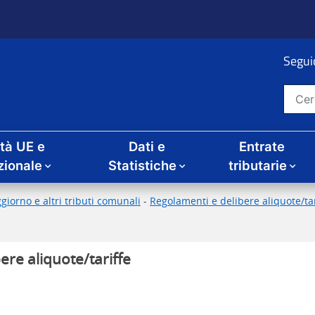
Seguic
Cerca nel sito
ità UE e
Dati e
Entrate
zionale
Statistiche
tributarie
giorno e altri tributi comunali
-
Regolamenti e delibere aliquote/tari
ere aliquote/tariffe