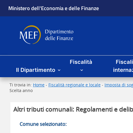
Ministero dell'Economia e delle Finanze
Dipartimento delle Finanze
Menu principale
Fiscalità
Fiscal
Il Dipartimento
interna
Ti trovia in:
Home
-
Fiscalità regionale e locale
-
Imposta di sog
Scelta anno
Altri tributi comunali: Regolamenti e delib
Comune selezionato: