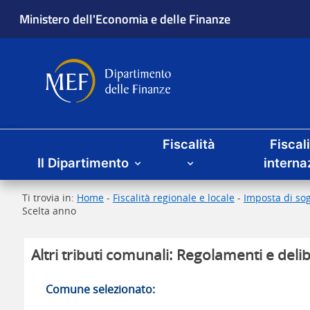
Ministero dell'Economia e delle Finanze
Dipartimento delle Finanze
Menu principale
Fiscalità
Fiscal
Il Dipartimento
interna
Ti trovia in:
Home
-
Fiscalità regionale e locale
-
Imposta di sog
Scelta anno
Altri tributi comunali: Regolamenti e delib
Comune selezionato: