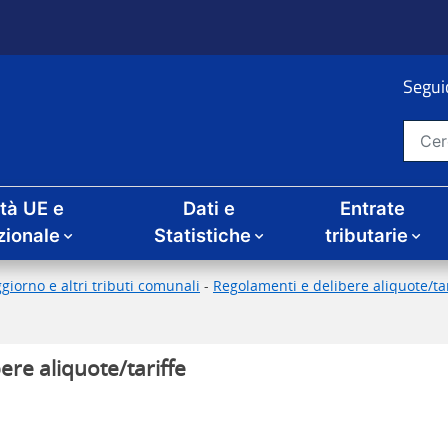
Seguic
Cerca nel sito
ità UE e
Dati e
Entrate
zionale
Statistiche
tributarie
giorno e altri tributi comunali
-
Regolamenti e delibere aliquote/tari
ere aliquote/tariffe