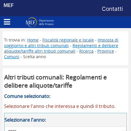
Menu di s
MEF
Contatti
Apri menu principale
Dipartimento delle Finanze
Ti trovia in:
Home
-
Fiscalità regionale e locale
-
Imposta di
soggiorno e altri tributi comunali
-
Regolamenti e delibere
aliquote/tariffe altri tributi comunali
-
Ricerca
-
Province
-
Comuni
- Scelta anno
Altri tributi comunali: Regolamenti e
delibere aliquote/tariffe
Comune selezionato:
Selezionare l'anno che interessa e quindi il tributo.
Selezionare l'anno: