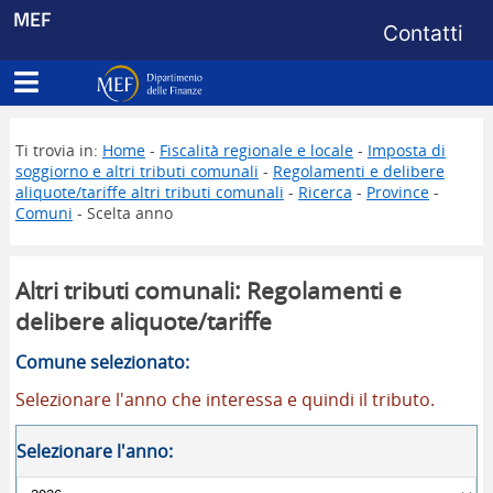
Menu di s
MEF
Contatti
Apri menu principale
Dipartimento delle Finanze
Ti trovia in:
Home
-
Fiscalità regionale e locale
-
Imposta di
soggiorno e altri tributi comunali
-
Regolamenti e delibere
aliquote/tariffe altri tributi comunali
-
Ricerca
-
Province
-
Comuni
- Scelta anno
Altri tributi comunali: Regolamenti e
delibere aliquote/tariffe
Comune selezionato:
Selezionare l'anno che interessa e quindi il tributo.
Selezionare l'anno: