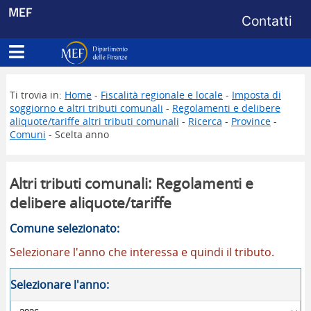
Menu di s
MEF
Contatti
Apri menu principale
Dipartimento delle Finanze
Ti trovia in:
Home
-
Fiscalità regionale e locale
-
Imposta di
soggiorno e altri tributi comunali
-
Regolamenti e delibere
aliquote/tariffe altri tributi comunali
-
Ricerca
-
Province
-
Comuni
- Scelta anno
Altri tributi comunali: Regolamenti e
delibere aliquote/tariffe
Comune selezionato:
Selezionare l'anno che interessa e quindi il tributo.
Selezionare l'anno: