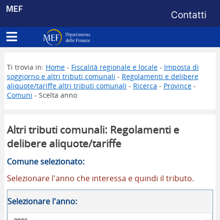
Menu di s
MEF
Contatti
Apri menu principale
Dipartimento delle Finanze
Ti trovia in:
Home
-
Fiscalità regionale e locale
-
Imposta di
soggiorno e altri tributi comunali
-
Regolamenti e delibere
aliquote/tariffe altri tributi comunali
-
Ricerca
-
Province
-
Comuni
- Scelta anno
Altri tributi comunali: Regolamenti e
delibere aliquote/tariffe
Comune selezionato:
Selezionare l'anno che interessa e quindi il tributo.
Selezionare l'anno: