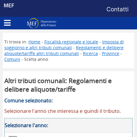
Menu di s
MEF
Contatti
Apri menu principale
Dipartimento delle Finanze
Ti trovia in:
Home
-
Fiscalità regionale e locale
-
Imposta di
soggiorno e altri tributi comunali
-
Regolamenti e delibere
aliquote/tariffe altri tributi comunali
-
Ricerca
-
Province
-
Comuni
- Scelta anno
Altri tributi comunali: Regolamenti e
delibere aliquote/tariffe
Comune selezionato:
Selezionare l'anno che interessa e quindi il tributo.
Selezionare l'anno: