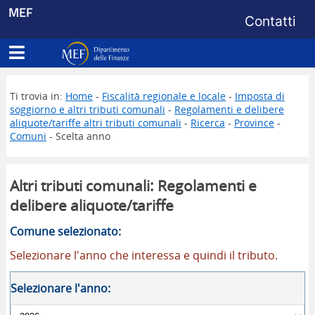
Menu di s
MEF
Contatti
Apri menu principale
Dipartimento delle Finanze
Ti trovia in:
Home
-
Fiscalità regionale e locale
-
Imposta di
soggiorno e altri tributi comunali
-
Regolamenti e delibere
aliquote/tariffe altri tributi comunali
-
Ricerca
-
Province
-
Comuni
- Scelta anno
Altri tributi comunali: Regolamenti e
delibere aliquote/tariffe
Comune selezionato:
Selezionare l'anno che interessa e quindi il tributo.
Selezionare l'anno: