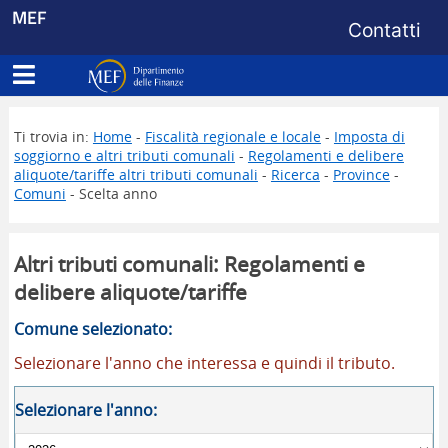
Menu di s
MEF
Contatti
Apri menu principale
Dipartimento delle Finanze
Ti trovia in:
Home
-
Fiscalità regionale e locale
-
Imposta di
soggiorno e altri tributi comunali
-
Regolamenti e delibere
aliquote/tariffe altri tributi comunali
-
Ricerca
-
Province
-
Comuni
- Scelta anno
Altri tributi comunali: Regolamenti e
delibere aliquote/tariffe
Comune selezionato:
Selezionare l'anno che interessa e quindi il tributo.
Selezionare l'anno: