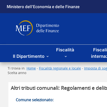
Ministero dell'Economia e delle Finanze
Dipartimento delle Finanze
Menu principale
Fiscalità
Fiscal
Il Dipartimento
interna
Ti trovia in:
Home
-
Fiscalità regionale e locale
-
Imposta di sog
Scelta anno
Altri tributi comunali: Regolamenti e delib
Comune selezionato: