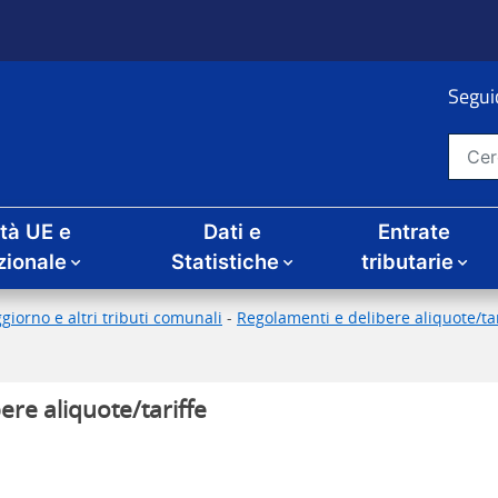
Seguic
Cerca nel sito
ità UE e
Dati e
Entrate
zionale
Statistiche
tributarie
giorno e altri tributi comunali
-
Regolamenti e delibere aliquote/tari
ere aliquote/tariffe