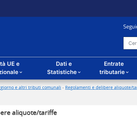
Seguic
Cerca nel sito
ità UE e
Dati e
Entrate
zionale
Statistiche
tributarie
giorno e altri tributi comunali
-
Regolamenti e delibere aliquote/tari
ere aliquote/tariffe