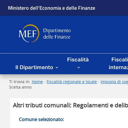
Ministero dell'Economia e delle Finanze
Dipartimento delle Finanze
Menu principale
Fiscalità
Fiscal
Il Dipartimento
interna
Ti trovia in:
Home
-
Fiscalità regionale e locale
-
Imposta di sog
Scelta anno
Altri tributi comunali: Regolamenti e delib
Comune selezionato: