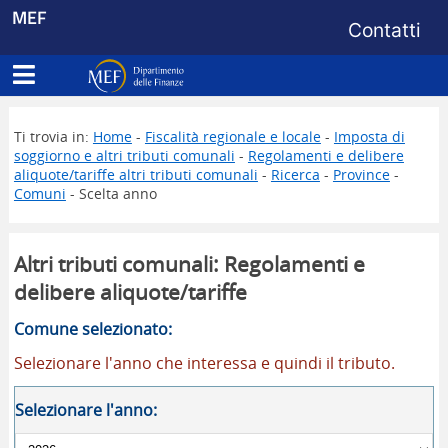
Menu di s
MEF
Contatti
Apri menu principale
Dipartimento delle Finanze
Ti trovia in:
Home
-
Fiscalità regionale e locale
-
Imposta di
soggiorno e altri tributi comunali
-
Regolamenti e delibere
aliquote/tariffe altri tributi comunali
-
Ricerca
-
Province
-
Comuni
- Scelta anno
Altri tributi comunali: Regolamenti e
delibere aliquote/tariffe
Comune selezionato:
Selezionare l'anno che interessa e quindi il tributo.
Selezionare l'anno: