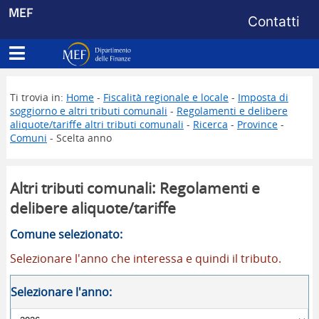
Menu di s
MEF
Contatti
Apri menu principale
Dipartimento delle Finanze
Ti trovia in:
Home
-
Fiscalità regionale e locale
-
Imposta di
soggiorno e altri tributi comunali
-
Regolamenti e delibere
aliquote/tariffe altri tributi comunali
-
Ricerca
-
Province
-
Comuni
- Scelta anno
Altri tributi comunali: Regolamenti e
delibere aliquote/tariffe
Comune selezionato:
Selezionare l'anno che interessa e quindi il tributo.
Selezionare l'anno: