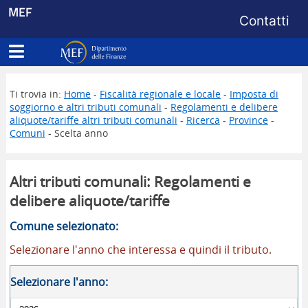
Menu di s
MEF
Contatti
Apri menu principale
Dipartimento delle Finanze
Ti trovia in:
Home
-
Fiscalità regionale e locale
-
Imposta di
soggiorno e altri tributi comunali
-
Regolamenti e delibere
aliquote/tariffe altri tributi comunali
-
Ricerca
-
Province
-
Comuni
- Scelta anno
Altri tributi comunali: Regolamenti e
delibere aliquote/tariffe
Comune selezionato:
Selezionare l'anno che interessa e quindi il tributo.
Selezionare l'anno: