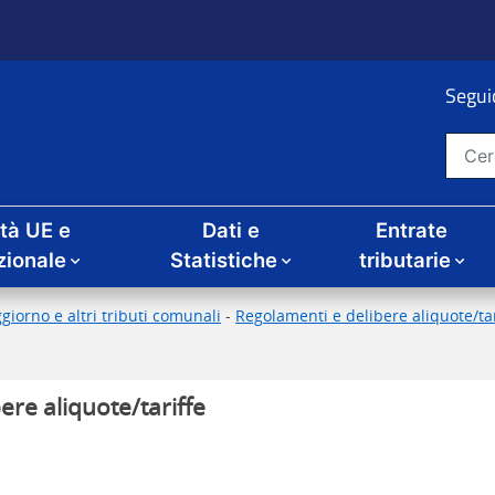
Seguic
Cerca nel sito
ità UE e
Dati e
Entrate
zionale
Statistiche
tributarie
giorno e altri tributi comunali
-
Regolamenti e delibere aliquote/tari
ere aliquote/tariffe