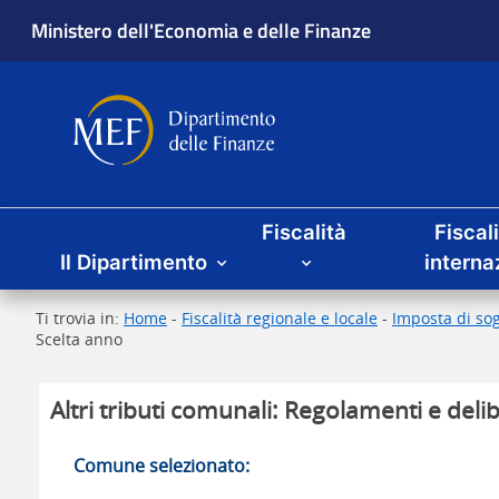
Ministero dell'Economia e delle Finanze
Dipartimento delle Finanze
Menu principale
Fiscalità
Fiscal
Il Dipartimento
interna
Ti trovia in:
Home
-
Fiscalità regionale e locale
-
Imposta di sog
Scelta anno
Altri tributi comunali: Regolamenti e delib
Comune selezionato: