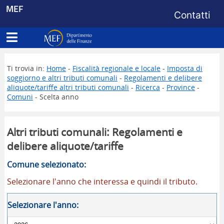
Menu di s
MEF
Contatti
Apri menu principale
Dipartimento delle Finanze
Ti trovia in:
Home
-
Fiscalità regionale e locale
-
Imposta di
soggiorno e altri tributi comunali
-
Regolamenti e delibere
aliquote/tariffe altri tributi comunali
-
Ricerca
-
Province
-
Comuni
- Scelta anno
Altri tributi comunali: Regolamenti e
delibere aliquote/tariffe
Comune selezionato:
Selezionare l'anno che interessa e quindi il tributo.
Selezionare l'anno: