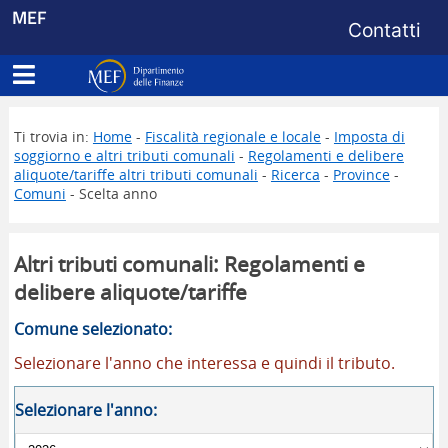
Menu di s
MEF
Contatti
Apri menu principale
Dipartimento delle Finanze
Ti trovia in:
Home
-
Fiscalità regionale e locale
-
Imposta di
soggiorno e altri tributi comunali
-
Regolamenti e delibere
aliquote/tariffe altri tributi comunali
-
Ricerca
-
Province
-
Comuni
- Scelta anno
Altri tributi comunali: Regolamenti e
delibere aliquote/tariffe
Comune selezionato:
Selezionare l'anno che interessa e quindi il tributo.
Selezionare l'anno: