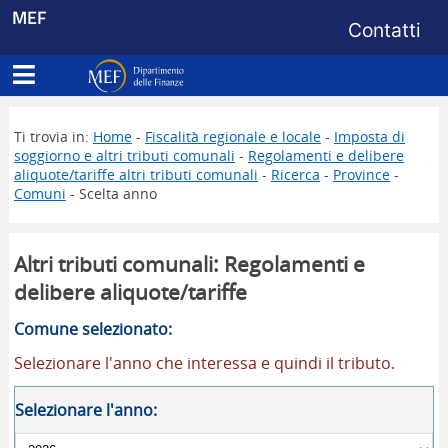
Menu di s
MEF
Contatti
Apri menu principale
Dipartimento delle Finanze
Ti trovia in:
Home
-
Fiscalità regionale e locale
-
Imposta di
soggiorno e altri tributi comunali
-
Regolamenti e delibere
aliquote/tariffe altri tributi comunali
-
Ricerca
-
Province
-
Comuni
- Scelta anno
Altri tributi comunali: Regolamenti e
delibere aliquote/tariffe
Comune selezionato:
Selezionare l'anno che interessa e quindi il tributo.
Selezionare l'anno: