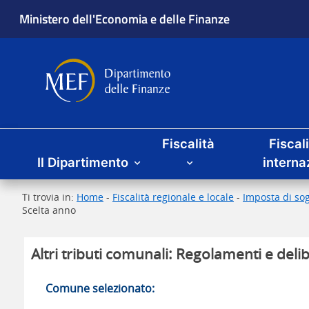
Ministero dell'Economia e delle Finanze
Dipartimento delle Finanze
Menu principale
Fiscalità
Fiscal
Il Dipartimento
interna
Ti trovia in:
Home
-
Fiscalità regionale e locale
-
Imposta di sog
Scelta anno
Altri tributi comunali: Regolamenti e delib
Comune selezionato: