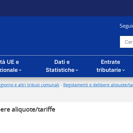
Seguic
Cerca nel sito
ità UE e
Dati e
Entrate
zionale
Statistiche
tributarie
giorno e altri tributi comunali
-
Regolamenti e delibere aliquote/tari
ere aliquote/tariffe