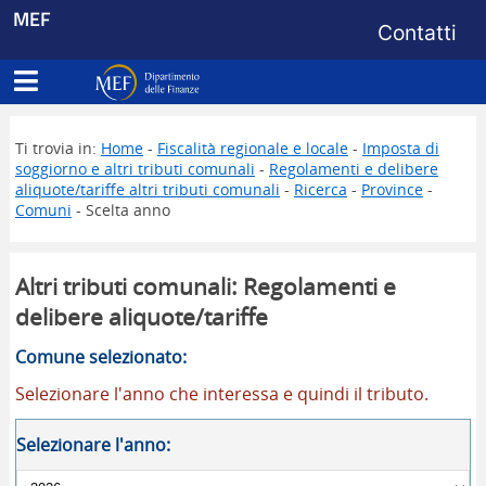
Menu di s
MEF
Contatti
Apri menu principale
Dipartimento delle Finanze
Ti trovia in:
Home
-
Fiscalità regionale e locale
-
Imposta di
soggiorno e altri tributi comunali
-
Regolamenti e delibere
aliquote/tariffe altri tributi comunali
-
Ricerca
-
Province
-
Comuni
- Scelta anno
Altri tributi comunali: Regolamenti e
delibere aliquote/tariffe
Comune selezionato:
Selezionare l'anno che interessa e quindi il tributo.
Selezionare l'anno: