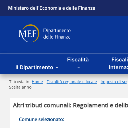
Ministero dell'Economia e delle Finanze
Dipartimento delle Finanze
Menu principale
Fiscalità
Fiscal
Il Dipartimento
interna
Ti trovia in:
Home
-
Fiscalità regionale e locale
-
Imposta di sog
Scelta anno
Altri tributi comunali: Regolamenti e delib
Comune selezionato: