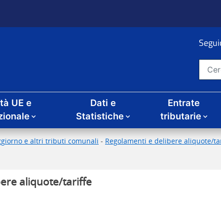
Seguic
Cerca nel sito
ità UE e
Dati e
Entrate
zionale
Statistiche
tributarie
giorno e altri tributi comunali
-
Regolamenti e delibere aliquote/tari
ere aliquote/tariffe