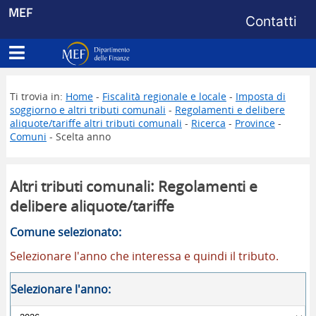
Menu di s
MEF
Contatti
Apri menu principale
Dipartimento delle Finanze
Ti trovia in:
Home
-
Fiscalità regionale e locale
-
Imposta di
soggiorno e altri tributi comunali
-
Regolamenti e delibere
aliquote/tariffe altri tributi comunali
-
Ricerca
-
Province
-
Comuni
- Scelta anno
Altri tributi comunali: Regolamenti e
delibere aliquote/tariffe
Comune selezionato:
Selezionare l'anno che interessa e quindi il tributo.
Selezionare l'anno: