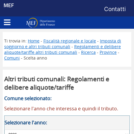
Menu di s
MEF
Contatti
Apri menu principale
Dipartimento delle Finanze
Ti trovia in:
Home
-
Fiscalità regionale e locale
-
Imposta di
soggiorno e altri tributi comunali
-
Regolamenti e delibere
aliquote/tariffe altri tributi comunali
-
Ricerca
-
Province
-
Comuni
- Scelta anno
Altri tributi comunali: Regolamenti e
delibere aliquote/tariffe
Comune selezionato:
Selezionare l'anno che interessa e quindi il tributo.
Selezionare l'anno: