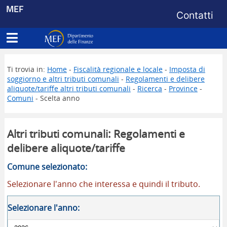
Menu di s
MEF
Contatti
Apri menu principale
Dipartimento delle Finanze
Ti trovia in:
Home
-
Fiscalità regionale e locale
-
Imposta di
soggiorno e altri tributi comunali
-
Regolamenti e delibere
aliquote/tariffe altri tributi comunali
-
Ricerca
-
Province
-
Comuni
- Scelta anno
Altri tributi comunali: Regolamenti e
delibere aliquote/tariffe
Comune selezionato:
Selezionare l'anno che interessa e quindi il tributo.
Selezionare l'anno: