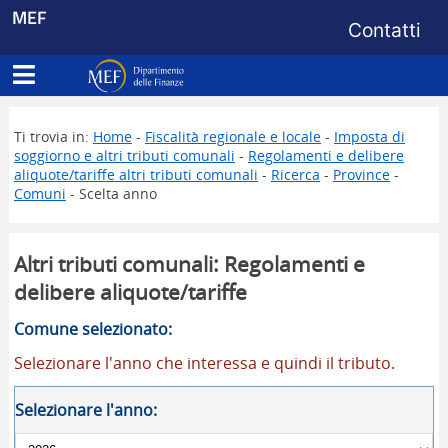
Menu di s
MEF
Contatti
Apri menu principale
Dipartimento delle Finanze
Ti trovia in:
Home
-
Fiscalità regionale e locale
-
Imposta di
soggiorno e altri tributi comunali
-
Regolamenti e delibere
aliquote/tariffe altri tributi comunali
-
Ricerca
-
Province
-
Comuni
- Scelta anno
Altri tributi comunali: Regolamenti e
delibere aliquote/tariffe
Comune selezionato:
Selezionare l'anno che interessa e quindi il tributo.
Selezionare l'anno: