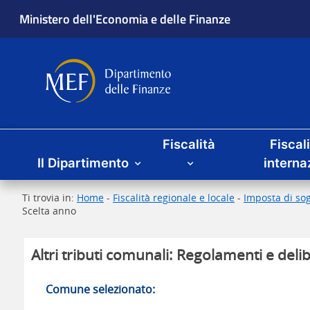
Ministero dell'Economia e delle Finanze
Dipartimento delle Finanze
Menu principale
Fiscalità
Fiscal
Il Dipartimento
interna
Ti trovia in:
Home
-
Fiscalità regionale e locale
-
Imposta di sog
Scelta anno
Altri tributi comunali: Regolamenti e delib
Comune selezionato: