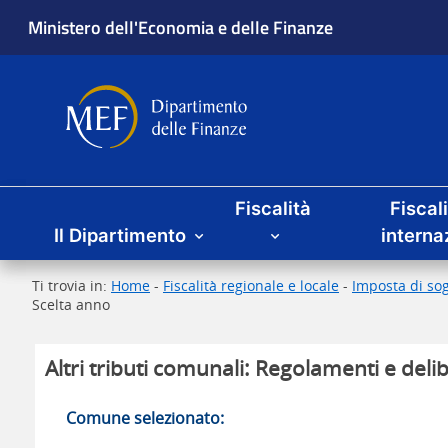
Ministero dell'Economia e delle Finanze
Dipartimento delle Finanze
Menu principale
Fiscalità
Fiscal
Il Dipartimento
interna
Ti trovia in:
Home
-
Fiscalità regionale e locale
-
Imposta di sog
Scelta anno
Altri tributi comunali: Regolamenti e delib
Comune selezionato: