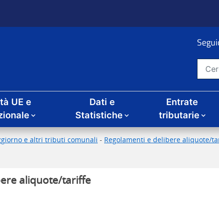
Seguic
Cerca nel sito
ità UE e
Dati e
Entrate
zionale
Statistiche
tributarie
giorno e altri tributi comunali
-
Regolamenti e delibere aliquote/tari
ere aliquote/tariffe