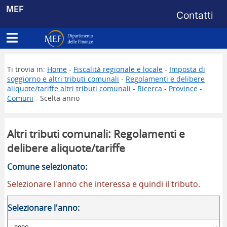
Menu di s
MEF
Contatti
Apri menu principale
Dipartimento delle Finanze
Ti trovia in:
Home
-
Fiscalità regionale e locale
-
Imposta di
soggiorno e altri tributi comunali
-
Regolamenti e delibere
aliquote/tariffe altri tributi comunali
-
Ricerca
-
Province
-
Comuni
- Scelta anno
Altri tributi comunali: Regolamenti e
delibere aliquote/tariffe
Comune selezionato:
Selezionare l'anno che interessa e quindi il tributo.
Selezionare l'anno: