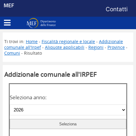
Menu di s
MEF
Contatti
Apri menu principale
Dipartimento delle Finanze
Ti trovi in:
Home
-
Fiscalità regionale e locale
-
Addizionale
comunale all'Irpef
-
Aliquote applicabili
-
Regioni
-
Province
-
Comuni
- Risultato
Addizionale comunale all'IRPEF
Seleziona anno: