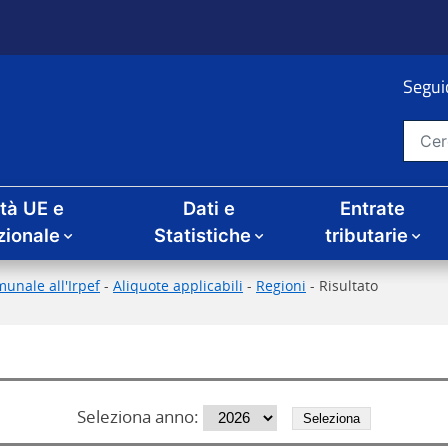
Seguic
Cerca nel sito
ità UE e
Dati e
Entrate
zionale
Statistiche
tributarie
unale all'Irpef
-
Aliquote applicabili
-
Regioni
- Risultato
Seleziona anno: