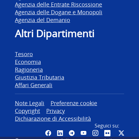
Agenzia delle Entrate Riscossione
Agenzia delle Dogane e Monopoli
Agenzia del Demanio
Altri Dipartimenti
Tesoro
Economia
Ragioneria
Giustizia Tributaria
Affari Generali
Altre informazioni
Note Legali
Preferenze cookie
Copyright
Privacy
Dichiarazione di Accessibilità
Seguici su:
Pagina Facebook del MEF - Colleg
Canale LinkedIn del MEF
Canale Telegram del ME
Canale YouTube del
Canale Instagr
Canale Fli
Canal