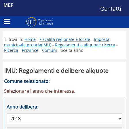
Menu di s
MEF
Contatti
Apri menu principale
Dipartimento delle Finanze
Ti trovi in:
Home
-
Fiscalità regionale e locale
-
Imposta
municipale propria(IMU)
-
Regolamenti e aliquote: ricerca
-
Ricerca
-
Province
-
Comuni
- Scelta anno
IMU: Regolamenti e delibere aliquote
Comune selezionato:
Selezionare l'anno che interessa.
Anno delibera: