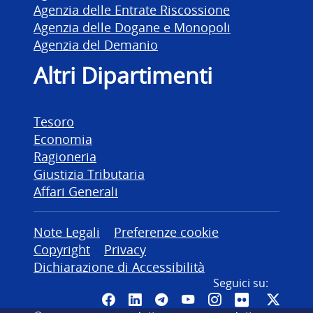
Agenzia delle Entrate Riscossione
Agenzia delle Dogane e Monopoli
Agenzia del Demanio
Altri Dipartimenti
Tesoro
Economia
Ragioneria
Giustizia Tributaria
Affari Generali
Altre informazioni
Note Legali
Preferenze cookie
Copyright
Privacy
Dichiarazione di Accessibilità
Seguici su:
Pagina Facebook del MEF - Colleg
Canale LinkedIn del MEF
Canale Telegram del ME
Canale YouTube del
Canale Instagr
Canale Fli
Canal