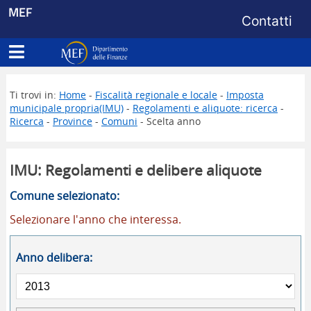
Menu di s
MEF
Contatti
Apri menu principale
Dipartimento delle Finanze
Ti trovi in:
Home
-
Fiscalità regionale e locale
-
Imposta
municipale propria(IMU)
-
Regolamenti e aliquote: ricerca
-
Ricerca
-
Province
-
Comuni
- Scelta anno
IMU: Regolamenti e delibere aliquote
Comune selezionato:
Selezionare l'anno che interessa.
Anno delibera: