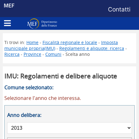
Menu di s
MEF
Contatti
Apri menu principale
Dipartimento delle Finanze
Ti trovi in:
Home
-
Fiscalità regionale e locale
-
Imposta
municipale propria(IMU)
-
Regolamenti e aliquote: ricerca
-
Ricerca
-
Province
-
Comuni
- Scelta anno
IMU: Regolamenti e delibere aliquote
Comune selezionato:
Selezionare l'anno che interessa.
Anno delibera: