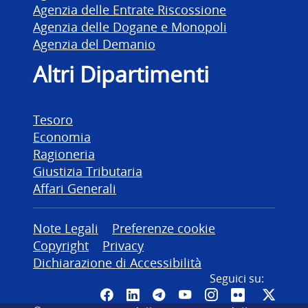
Agenzia delle Entrate Riscossione
Agenzia delle Dogane e Monopoli
Agenzia del Demanio
Altri Dipartimenti
Tesoro
Economia
Ragioneria
Giustizia Tributaria
Affari Generali
Altre informazioni
Note Legali
Preferenze cookie
Copyright
Privacy
Dichiarazione di Accessibilità
Seguici su:
Pagina Facebook del MEF - Colleg
Canale LinkedIn del MEF
Canale Telegram del ME
Canale YouTube del
Canale Instagr
Canale Fli
Canal