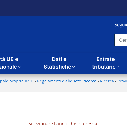
Seguic
Cerca nel sito
ità UE e
Dati e
Entrate
zionale
Statistiche
tributarie
pale propria(IMU)
-
Regolamenti e aliquote: ricerca
-
Ricerca
-
Prov
Selezionare l'anno che interessa.