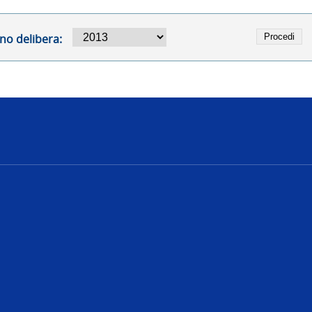
no delibera:
e