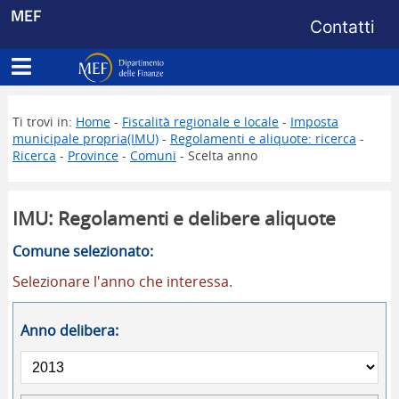
Menu di s
MEF
Contatti
Apri menu principale
Dipartimento delle Finanze
Ti trovi in:
Home
-
Fiscalità regionale e locale
-
Imposta
municipale propria(IMU)
-
Regolamenti e aliquote: ricerca
-
Ricerca
-
Province
-
Comuni
- Scelta anno
IMU: Regolamenti e delibere aliquote
Comune selezionato:
Selezionare l'anno che interessa.
Anno delibera: