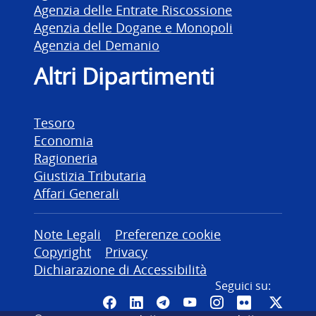
Agenzia delle Entrate Riscossione
Agenzia delle Dogane e Monopoli
Agenzia del Demanio
Altri Dipartimenti
Tesoro
Economia
Ragioneria
Giustizia Tributaria
Affari Generali
Altre informazioni
Note Legali
Preferenze cookie
Copyright
Privacy
Dichiarazione di Accessibilità
Seguici su:
Pagina Facebook del MEF - Colleg
Canale LinkedIn del MEF
Canale Telegram del ME
Canale YouTube del
Canale Instagr
Canale Fli
Canal