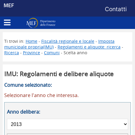
Menu di s
MEF
Contatti
Apri menu principale
Dipartimento delle Finanze
Ti trovi in:
Home
-
Fiscalità regionale e locale
-
Imposta
municipale propria(IMU)
-
Regolamenti e aliquote: ricerca
-
Ricerca
-
Province
-
Comuni
- Scelta anno
IMU: Regolamenti e delibere aliquote
Comune selezionato:
Selezionare l'anno che interessa.
Anno delibera: