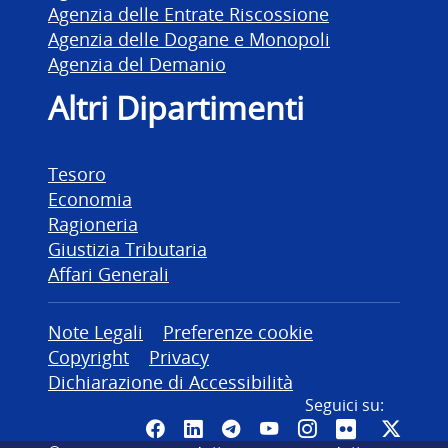
Agenzia delle Entrate Riscossione
Agenzia delle Dogane e Monopoli
Agenzia del Demanio
Altri Dipartimenti
Tesoro
Economia
Ragioneria
Giustizia Tributaria
Affari Generali
Altre informazioni
Note Legali
Preferenze cookie
Copyright
Privacy
Dichiarazione di Accessibilità
Seguici su:
Pagina Facebook del MEF - Colleg
Canale LinkedIn del MEF
Canale Telegram del ME
Canale YouTube del
Canale Instagr
Canale Fli
Canal