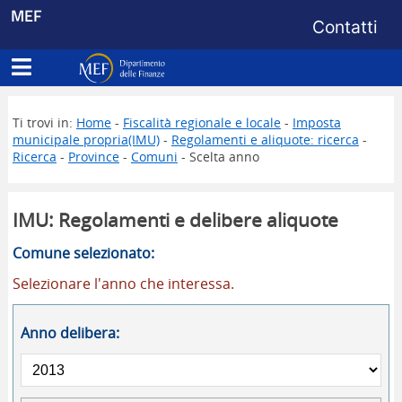
Menu di s
MEF
Contatti
Apri menu principale
Dipartimento delle Finanze
Ti trovi in:
Home
-
Fiscalità regionale e locale
-
Imposta
municipale propria(IMU)
-
Regolamenti e aliquote: ricerca
-
Ricerca
-
Province
-
Comuni
- Scelta anno
IMU: Regolamenti e delibere aliquote
Comune selezionato:
Selezionare l'anno che interessa.
Anno delibera: