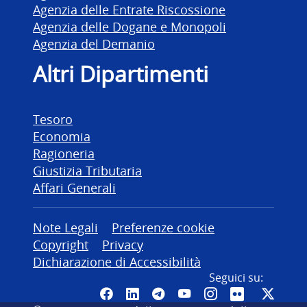
Agenzia delle Entrate Riscossione
Agenzia delle Dogane e Monopoli
Agenzia del Demanio
Altri Dipartimenti
Tesoro
Economia
Ragioneria
Giustizia Tributaria
Affari Generali
Altre informazioni
Note Legali
Preferenze cookie
Copyright
Privacy
Dichiarazione di Accessibilità
Seguici su:
Pagina Facebook del MEF - Colleg
Canale LinkedIn del MEF
Canale Telegram del ME
Canale YouTube del
Canale Instagr
Canale Fli
Canal