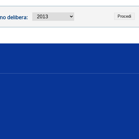
no delibera:
e