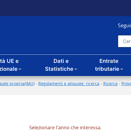
Seguic
Cerca nel sito
ità UE e
Dati e
Entrate
zionale
Statistiche
tributarie
pale propria(IMU)
-
Regolamenti e aliquote: ricerca
-
Ricerca
-
Prov
Selezionare l'anno che interessa.