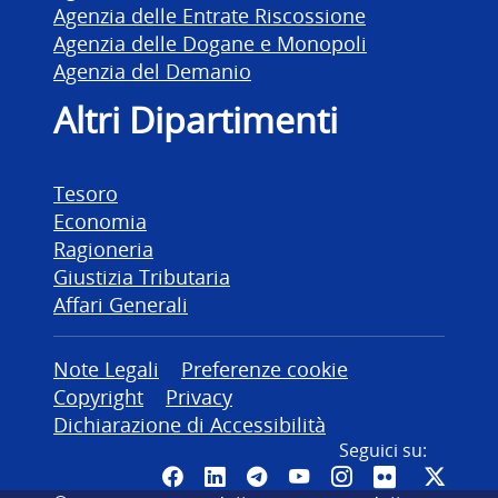
Agenzia delle Entrate Riscossione
Agenzia delle Dogane e Monopoli
Agenzia del Demanio
Altri Dipartimenti
Tesoro
Economia
Ragioneria
Giustizia Tributaria
Affari Generali
Altre informazioni
Note Legali
Preferenze cookie
Copyright
Privacy
Dichiarazione di Accessibilità
Seguici su:
Pagina Facebook del MEF - Colleg
Canale LinkedIn del MEF
Canale Telegram del ME
Canale YouTube del
Canale Instagr
Canale Fli
Canal