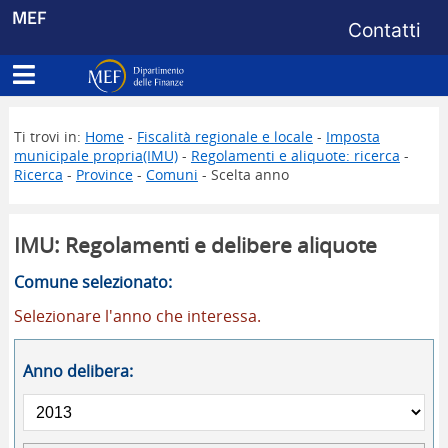
Menu di s
MEF
Contatti
Apri menu principale
Dipartimento delle Finanze
Ti trovi in:
Home
-
Fiscalità regionale e locale
-
Imposta
municipale propria(IMU)
-
Regolamenti e aliquote: ricerca
-
Ricerca
-
Province
-
Comuni
- Scelta anno
IMU: Regolamenti e delibere aliquote
Comune selezionato:
Selezionare l'anno che interessa.
Anno delibera: