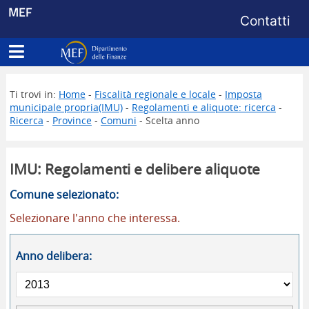
Menu di s
MEF
Contatti
Apri menu principale
Dipartimento delle Finanze
Ti trovi in:
Home
-
Fiscalità regionale e locale
-
Imposta
municipale propria(IMU)
-
Regolamenti e aliquote: ricerca
-
Ricerca
-
Province
-
Comuni
- Scelta anno
IMU: Regolamenti e delibere aliquote
Comune selezionato:
Selezionare l'anno che interessa.
Anno delibera: