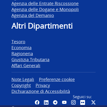
Agenzia delle Entrate Riscossione
Agenzia delle Dogane e Monopoli
Agenzia del Demanio
Altri Dipartimenti
Tesoro
Economia
Ragioneria
Giustizia Tributaria
Affari Generali
Altre informazioni
Note Legali
Preferenze cookie
Copyright
Privacy
Dichiarazione di Accessibilità
Seguici su:
Pagina Facebook del MEF - Colleg
Canale LinkedIn del MEF
Canale Telegram del ME
Canale YouTube del
Canale Instagr
Canale Fli
Canal