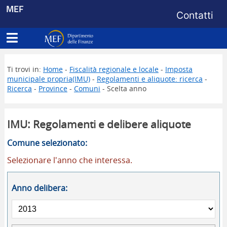
Menu di s
MEF
Contatti
Apri menu principale
Dipartimento delle Finanze
Ti trovi in:
Home
-
Fiscalità regionale e locale
-
Imposta
municipale propria(IMU)
-
Regolamenti e aliquote: ricerca
-
Ricerca
-
Province
-
Comuni
- Scelta anno
IMU: Regolamenti e delibere aliquote
Comune selezionato:
Selezionare l'anno che interessa.
Anno delibera: