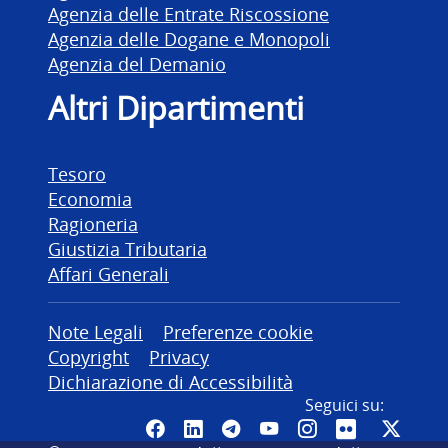
Agenzia delle Entrate Riscossione
Agenzia delle Dogane e Monopoli
Agenzia del Demanio
Altri Dipartimenti
Tesoro
Economia
Ragioneria
Giustizia Tributaria
Affari Generali
Altre informazioni
Note Legali
Preferenze cookie
Copyright
Privacy
Dichiarazione di Accessibilità
Seguici su:
Pagina Facebook del MEF - Colleg
Canale LinkedIn del MEF
Canale Telegram del ME
Canale YouTube del
Canale Instagr
Canale Fli
Canal