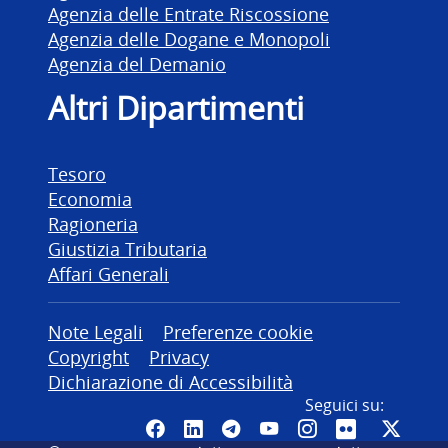
Agenzia delle Entrate Riscossione
Agenzia delle Dogane e Monopoli
Agenzia del Demanio
Altri Dipartimenti
Tesoro
Economia
Ragioneria
Giustizia Tributaria
Affari Generali
Altre informazioni
Note Legali
Preferenze cookie
Copyright
Privacy
Dichiarazione di Accessibilità
Seguici su:
Pagina Facebook del MEF - Colleg
Canale LinkedIn del MEF
Canale Telegram del ME
Canale YouTube del
Canale Instagr
Canale Fli
Canal