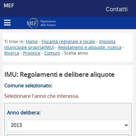
Menu di s
MEF
Contatti
Apri menu principale
Dipartimento delle Finanze
Ti trovi in:
Home
-
Fiscalità regionale e locale
-
Imposta
municipale propria(IMU)
-
Regolamenti e aliquote: ricerca
-
Ricerca
-
Province
-
Comuni
- Scelta anno
IMU: Regolamenti e delibere aliquote
Comune selezionato:
Selezionare l'anno che interessa.
Anno delibera: