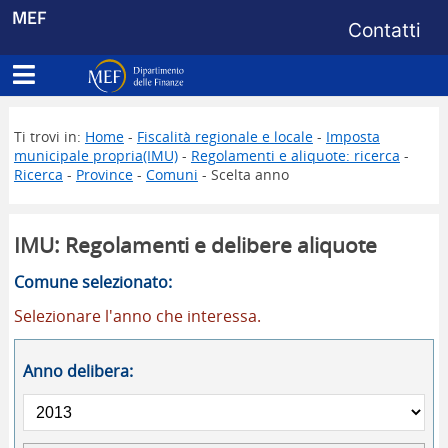
Menu di s
MEF
Contatti
Apri menu principale
Dipartimento delle Finanze
Ti trovi in:
Home
-
Fiscalità regionale e locale
-
Imposta
municipale propria(IMU)
-
Regolamenti e aliquote: ricerca
-
Ricerca
-
Province
-
Comuni
- Scelta anno
IMU: Regolamenti e delibere aliquote
Comune selezionato:
Selezionare l'anno che interessa.
Anno delibera: