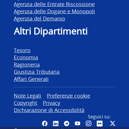
Agenzia delle Entrate Riscossione
Agenzia delle Dogane e Monopoli
Agenzia del Demanio
Altri Dipartimenti
Tesoro
Economia
Ragioneria
Giustizia Tributaria
Affari Generali
Altre informazioni
Note Legali
Preferenze cookie
Copyright
Privacy
Dichiarazione di Accessibilità
Seguici su:
Pagina Facebook del MEF - Colleg
Canale LinkedIn del MEF
Canale Telegram del ME
Canale YouTube del
Canale Instagr
Canale Fli
Canal