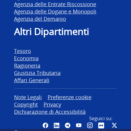
Agenzia delle Entrate Riscossione
Agenzia delle Dogane e Monopoli
Agenzia del Demanio
Altri Dipartimenti
Tesoro
Economia
Ragioneria
Giustizia Tributaria
Affari Generali
Altre informazioni
Note Legali
Preferenze cookie
Copyright
Privacy
Dichiarazione di Accessibilità
Seguici su:
Pagina Facebook del MEF - Colleg
Canale LinkedIn del MEF
Canale Telegram del ME
Canale YouTube del
Canale Instagr
Canale Fli
Canal