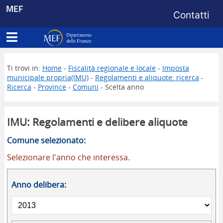
Menu di s
MEF
Contatti
Apri menu principale
Dipartimento delle Finanze
Ti trovi in:
Home
-
Fiscalità regionale e locale
-
Imposta
municipale propria(IMU)
-
Regolamenti e aliquote: ricerca
-
Ricerca
-
Province
-
Comuni
- Scelta anno
IMU: Regolamenti e delibere aliquote
Comune selezionato:
Selezionare l'anno che interessa.
Anno delibera: