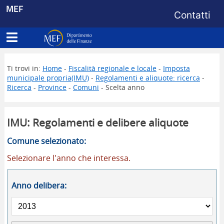
Menu di s
MEF
Contatti
Apri menu principale
Dipartimento delle Finanze
Ti trovi in:
Home
-
Fiscalità regionale e locale
-
Imposta
municipale propria(IMU)
-
Regolamenti e aliquote: ricerca
-
Ricerca
-
Province
-
Comuni
- Scelta anno
IMU: Regolamenti e delibere aliquote
Comune selezionato:
Selezionare l'anno che interessa.
Anno delibera: