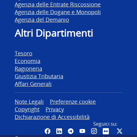
Agenzia delle Entrate Riscossione
Agenzia delle Dogane e Monopoli
Agenzia del Demanio
Altri Dipartimenti
Tesoro
Economia
Ragioneria
Giustizia Tributaria
Affari Generali
Altre informazioni
Note Legali
Preferenze cookie
Copyright
Privacy
Dichiarazione di Accessibilità
Seguici su:
Pagina Facebook del MEF - Colleg
Canale LinkedIn del MEF
Canale Telegram del ME
Canale YouTube del
Canale Instagr
Canale Fli
Canal